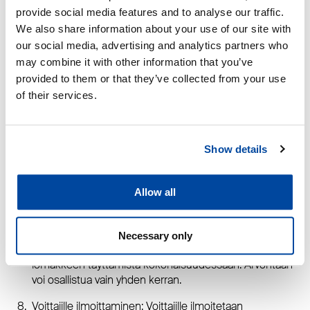
Kilpailuaika: Arvontaan voi osallistua 27.1.-31.12.2024
provide social media features and to analyse our traffic.
välisenä aikana. Päättymisajan jälkeen vastaanotettuja
We also share information about your use of our site with
osallistumisia ei oteta huomioon. Palkinnon arvonta
our social media, advertising and analytics partners who
suoritetaan puolivuosittain 28.6. ja 21.12. DEN pidättää
may combine it with other information that you’ve
oikeuden mahdollisiin aikataulumuutoksiin.
provided to them or that they’ve collected from your use
Palkinto: DEN arpoo kilpailuaikana kyselyyn
of their services.
vastanneiden kesken 100 € arvoisen lahjakortin
Verkkokauppa.com -lahjakortin.
Show details
Arpajaisvero: DEN Finland Oy maksaa arpajaisveron.
Palkinnon vaihto: Palkintoa ei voi vaihtaa rahaksi tai
Allow all
muuhun tavaraan.
Arvontaan osallistuminen: Arvontaan voi osallistua
vastaamalla DEN Finland Oy:n asiakkailleen lähettämiin
Necessary only
NPS-kyselyihin. Arvontaan osallistuminen edellyttää
lomakkeen täyttämistä kokonaisuudessaan. Arvontaan
voi osallistua vain yhden kerran.
Voittajille ilmoittaminen: Voittajille ilmoitetaan