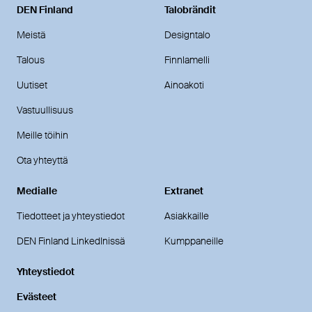
DEN Finland
Talobrändit
Meistä
Designtalo
Talous
Finnlamelli
Uutiset
Ainoakoti
Vastuullisuus
Meille töihin
Ota yhteyttä
Medialle
Extranet
Tiedotteet ja yhteystiedot
Asiakkaille
DEN Finland LinkedInissä
Kumppaneille
Yhteystiedot
Evästeet