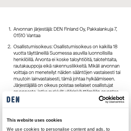
Arvonnan järjestäjä: DEN Finland Oy, Pakkalankuja 7,
01510 Vantaa
Osallistumisoikeus: Osallistumisoikeus on kaikilla 18
vuotta täyttäneillä Suomessa asuvilla luonnollisilla
henkilöillä. Arvonta ei koske taloyhtiöitä, talotehtaita,
rautakauppoja eikä rakennusliikkeitä. Mikäli arvonnan
voittaja on menetellyt näiden sääntöjen vastaisesti tai
muutoin lainvastaisesti, tämä johtaa hylkäämiseen.
Järjestäjällä on oikeus poistaa sellaiset osallistujat
arvonnasta, jotka pyrkivät väärinkäyttämään arvontaa
tulosten tai arpajaistodennäköisyyksien
muuttamiseksi. Arvonnan järjestäjä ei vastaa teknisistä
syistä perille tulemattomista viesteistä tai
puutteellisista, asiattomista tai lukukelvottomista
This website uses cookies
viesteistä.
We use cookies to personalise content and ads, to