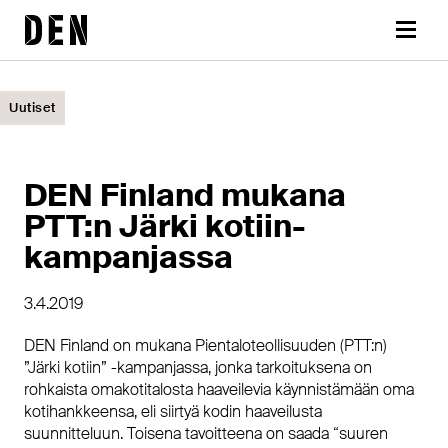
Siirry
DEN
sisältöön
Valikk
Uutiset
DEN Finland mukana
PTT:n Järki kotiin-
kampanjassa
3.4.2019
DEN Finland on mukana Pientaloteollisuuden (PTT:n)
”Järki kotiin” -kampanjassa, jonka tarkoituksena on
rohkaista omakotitalosta haaveilevia käynnistämään oma
kotihankkeensa, eli siirtyä kodin haaveilusta
suunnitteluun. Toisena tavoitteena on saada “suuren