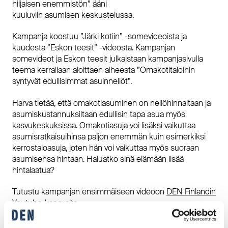
hiljaisen enemmistön” ääni
kuuluviin asumisen keskustelussa.
Kampanja koostuu ”Järki kotiin” -somevideoista ja
kuudesta ”Eskon teesit” -videosta. Kampanjan
somevideot ja Eskon teesit julkaistaan kampanjasivulla
teema kerrallaan aloittaen aiheesta ”Omakotitaloihin
syntyvät edullisimmat asuinneliöt”.
Harva tietää, että omakotiasuminen on neliöhinnaltaan ja
asumiskustannuksiltaan edullisin tapa asua myös
kasvukeskuksissa. Omakotiasuja voi lisäksi vaikuttaa
asumisratkaisuihinsa paljon enemmän kuin esimerkiksi
kerrostaloasuja, joten hän voi vaikuttaa myös suoraan
asumisensa hintaan. Haluatko sinä elämään lisää
hintalaatua?
Tutustu kampanjan ensimmäiseen videoon
DEN Finlandin
Youtube-kanavalta
.