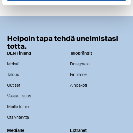
Helpoin tapa tehdä unelmistasi
totta.
DEN Finland
Talobrändit
Meistä
Designtalo
Talous
Finnlamelli
Uutiset
Ainoakoti
Vastuullisuus
Meille töihin
Ota yhteyttä
Medialle
Extranet