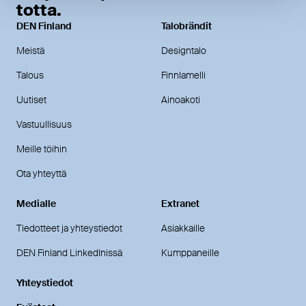
totta.
DEN Finland
Talobrändit
Meistä
Designtalo
Talous
Finnlamelli
Uutiset
Ainoakoti
Vastuullisuus
Meille töihin
Ota yhteyttä
Medialle
Extranet
Tiedotteet ja yhteystiedot
Asiakkaille
DEN Finland LinkedInissä
Kumppaneille
Yhteystiedot