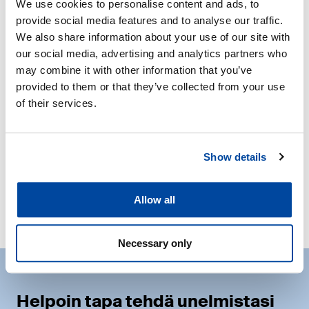
We use cookies to personalise content and ads, to
edelleen kasvattamaan asiakastyytyväisyyttä: NPS-
provide social media features and to analyse our traffic.
lukumme oli viime vuodelta yli 60”, DENin toimitusjohtaja
We also share information about your use of our site with
Otto Tarkiainen kertoo.
our social media, advertising and analytics partners who
Vuonna 2024 DEN myi yli 700 omakotitaloa, ja taloja
may combine it with other information that you’ve
valmistui yli 530 kappaletta.
provided to them or that they’ve collected from your use
of their services.
Lisätiedot
Show details
Maria Mroue
, markkinointi-, viestintä- ja
vastuullisuusjohtaja, DEN Finland, maria.mroue [at] den.fi |
+358 50 393 4974
Allow all
Necessary only
Helpoin tapa tehdä unelmistasi