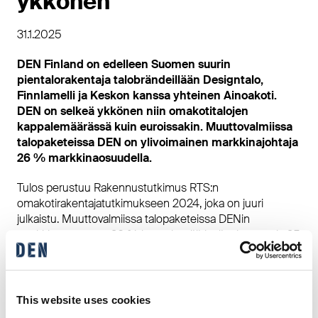
ykkönen
31.1.2025
DEN Finland on edelleen Suomen suurin
pientalorakentaja talobrändeillään Designtalo,
Finnlamelli ja Keskon kanssa yhteinen Ainoakoti.
DEN on selkeä ykkönen niin omakotitalojen
kappalemäärässä kuin euroissakin. Muuttovalmiissa
talopaketeissa DEN on ylivoimainen markkinajohtaja
26 % markkinaosuudella.
Tulos perustuu Rakennustutkimus RTS:n
omakotirakentajatutkimukseen 2024, joka on juuri
julkaistu. Muuttovalmiissa talopaketeissa DENin
markkinaosuus on 26 % kappalemäärissä mitattuna ja 25
% euroissa mitattuna.
”Olemme suunnattoman kiitollisia asiakkaillemme
luottamuksesta ja todella ylpeä siitä, että
This website uses cookies
ammattilaisemme ovat vaikeanakin aikana onnistuneet