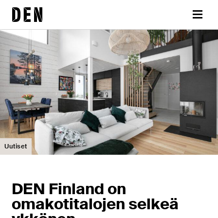
Siirry
DEN
sisältöön
Valikk
Uutiset
DEN Finland on
omakotitalojen selkeä