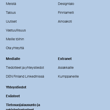
Meistä
Designtalo
Talous
Finnlamelli
Uutiset
Ainoakoti
Vastuullisuus
Meille töihin
Ota yhteyttä
Medialle
Extranet
Tiedotteet ja yhteystiedot
Asiakkaille
DEN Finland LinkedInissä
Kumppaneille
Yhteystiedot
Evästeet
Tietosuojalausunto ja
rekisteriselosteet