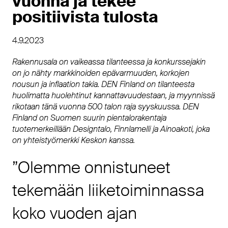
vuonna ja tekee
positiivista tulosta
4.9.2023
Rakennusala on vaikeassa tilanteessa ja konkurssejakin
on jo nähty markkinoiden epävarmuuden, korkojen
nousun ja inflaation takia. DEN Finland on tilanteesta
huolimatta huolehtinut kannattavuudestaan, ja myynnissä
rikotaan tänä vuonna 500 talon raja syyskuussa. DEN
Finland on Suomen suurin pientalorakentaja
tuotemerkeillään Designtalo, Finnlamelli ja Ainoakoti, joka
on yhteistyömerkki Keskon kanssa.
”Olemme onnistuneet
tekemään liiketoiminnassa
koko vuoden ajan