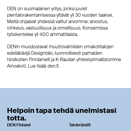
DEN on suomalainen yritys, jonka juuret
pientalorakentamisessa yltävät yli 30 vuoden taakse.
Meitä ohjaavat yhdessä valitut arvomme: arvostus,
rohkeus, vastuullisuus ja onnellisuus. Konsernissa
työskentelee yli 400 ammattilaista.
DENin muodostavat muuttovalmiiden omakotitalojen
edelläkävijä Designtalo, luonnollisesti parhaiden
hirsikotien Finnlamelli ja K-Raudan yhteistyömallistomme
Ainoakoti. Lue lisää: den.fi.
Helpoin tapa tehdä unelmistasi
totta.
DEN Finland
Talobrändit