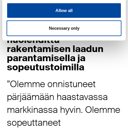
osakkeista.
Allow all
Kannattavuudesta
Necessary only
huolehdittu
rakentamisen laadun
parantamisella ja
sopeutustoimilla
”Olemme onnistuneet
pärjäämään haastavassa
markkinassa hyvin. Olemme
sopeuttaneet