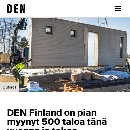
Siirry
DEN
sisältöön
Valikk
Uutiset
DEN Finland on pian
myynyt 500 taloa tänä