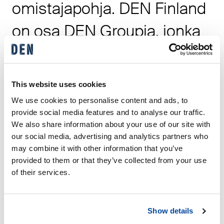
omistajapohja. DEN Finland
on osa DEN Groupia, jonka
pitkäaikainen suurin
omistaja on pörssilistatun
This website uses cookies
pääomasijoituskonserni
We use cookies to personalise content and ads, to
provide social media features and to analyse our traffic.
CapManin hallinnoima
We also share information about your use of our site with
our social media, advertising and analytics partners who
rahasto, joka yhdessä
may combine it with other information that you’ve
Suomen Teollisuussijoitus
provided to them or that they’ve collected from your use
of their services.
Oy:n kanssa omistaa
enemmistön DENin
Show details