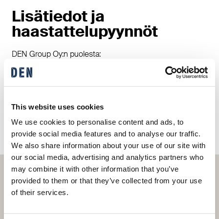
Lisätiedot ja
haastattelupyynnöt
DEN Group Oy:n puolesta:
Maria Mroue
, markkinointi-, viestintä- ja
vastuullisuusjohtaja, DEN Finland, maria.mroue [at] den.fi |
+358 50 393 4974
Uusien Talliosake Oy:n omistajien puolesta:
This website uses cookies
Mikko Lahtinen
| +358 40 903 0739
We use cookies to personalise content and ads, to
provide social media features and to analyse our traffic.
We also share information about your use of our site with
our social media, advertising and analytics partners who
may combine it with other information that you’ve
provided to them or that they’ve collected from your use
Me DENillä teemme vastuullista ja kestävää
of their services.
työtä asiakkaidemme elämän isoimpien
hankintojen parissa