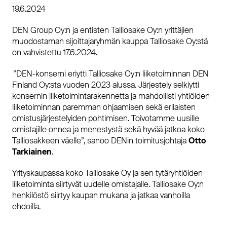
19.6.2024
DEN Group Oy:n ja entisten Talliosake Oy:n yrittäjien
muodostaman sijoittajaryhmän kauppa Talliosake Oy:stä
on vahvistettu 17.6.2024.
”DEN-konserni eriytti Talliosake Oy:n liiketoiminnan DEN
Finland Oy:sta vuoden 2023 alussa. Järjestely selkiytti
konsernin liiketoimintarakennetta ja mahdollisti yhtiöiden
liiketoiminnan paremman ohjaamisen sekä erilaisten
omistusjärjestelyiden pohtimisen. Toivotamme uusille
omistajille onnea ja menestystä sekä hyvää jatkoa koko
Talliosakkeen väelle”, sanoo DENin toimitusjohtaja
Otto
Tarkiainen
.
Yrityskaupassa koko Talliosake Oy ja sen tytäryhtiöiden
liiketoiminta siirtyvät uudelle omistajalle. Talliosake Oy:n
henkilöstö siirtyy kaupan mukana ja jatkaa vanhoilla
ehdoilla.