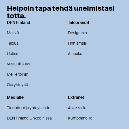
Helpoin tapa tehdä unelmistasi
totta.
DEN Finland
Talobrändit
Meistä
Designtalo
Talous
Finnlamelli
Uutiset
Ainoakoti
Vastuullisuus
Meille töihin
Ota yhteyttä
Medialle
Extranet
Tiedotteet ja yhteystiedot
Asiakkaille
DEN Finland LinkedInissä
Kumppaneille