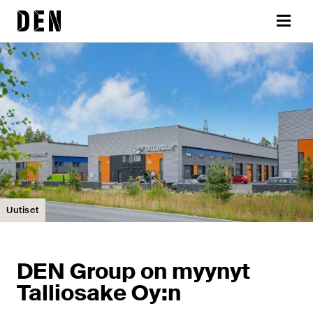
Siirry
DEN
sisältöön
Valikk
Uutiset
DEN Group on myynyt
Talliosake Oy:n