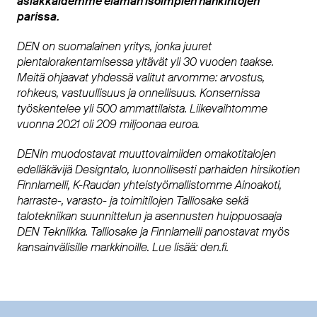
asiakkaidemme elämän isoimpien hankintojen
parissa.
DEN on suomalainen yritys, jonka juuret
pientalorakentamisessa yltävät yli 30 vuoden taakse.
Meitä ohjaavat yhdessä valitut arvomme: arvostus,
rohkeus, vastuullisuus ja onnellisuus. Konsernissa
työskentelee yli 500 ammattilaista. Liikevaihtomme
vuonna 2021 oli 209 miljoonaa euroa.
DENin muodostavat muuttovalmiiden omakotitalojen
edelläkävijä Designtalo, luonnollisesti parhaiden hirsikotien
Finnlamelli, K-Raudan yhteistyömallistomme Ainoakoti,
harraste-, varasto- ja toimitilojen Talliosake sekä
talotekniikan suunnittelun ja asennusten huippuosaaja
DEN Tekniikka. Talliosake ja Finnlamelli panostavat myös
kansainvälisille markkinoille. Lue lisää: den.fi.