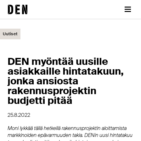
Siirry
DEN
sisältöön
Valikk
Uutiset
DEN myöntää uusille
asiakkaille hintatakuun,
jonka ansiosta
rakennusprojektin
budjetti pitää
25.8.2022
Moni lykkää tällä hetkellä rakennusprojektin aloittamista
markkinoiden epävarmuuden takia. DENin uusi hintatakuu