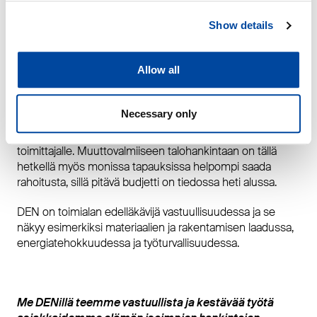
kumppani, joka saattaa taloprojektin varmasti loppuun ja
Show details
on asiakkaiden tukena vielä kodin valmistumisen
jälkeenkin. Kuulumme Suomen Asiakastiedon
luottoluokituksessa Suomen vahvimpiin yrityksiin
Allow all
(AA+/AAA).
Valitsemalla kiinteähintaisen talotoimituksen, jonka hinta
Necessary only
lukitaan kaupantekohetkellä, rakennustarvikkeisiin sekä
raaka-aineisiin liittyvät hintariskit jäävät talopaketin
toimittajalle. Muuttovalmiiseen talohankintaan on tällä
hetkellä myös monissa tapauksissa helpompi saada
rahoitusta, sillä pitävä budjetti on tiedossa heti alussa.
DEN on toimialan edelläkävijä vastuullisuudessa ja se
näkyy esimerkiksi materiaalien ja rakentamisen laadussa,
energiatehokkuudessa ja työturvallisuudessa.
Me DENillä teemme vastuullista ja kestävää työtä