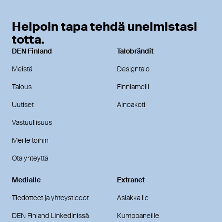
Helpoin tapa tehdä unelmistasi
totta.
DEN Finland
Talobrändit
Meistä
Designtalo
Talous
Finnlamelli
Uutiset
Ainoakoti
Vastuullisuus
Meille töihin
Ota yhteyttä
Medialle
Extranet
Tiedotteet ja yhteystiedot
Asiakkaille
DEN Finland LinkedInissä
Kumppaneille