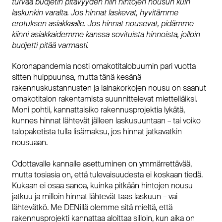
turvaa budjetin pitävyyden niin hintojen nousun kuin
laskunkin varalta. Jos hinnat laskevat, hyvitämme
erotuksen asiakkaalle. Jos hinnat nousevat, pidämme
kiinni asiakkaidemme kanssa sovituista hinnoista, jolloin
budjetti pitää varmasti.
Koronapandemia nosti omakotitalobuumin pari vuotta
sitten huippuunsa, mutta tänä kesänä
rakennuskustannusten ja lainakorkojen nousu on saanut
omakotitalon rakentamista suunnittelevat mietteliäiksi.
Moni pohtii, kannattaisiko rakennusprojektia lykätä,
kunnes hinnat lähtevät jälleen laskusuuntaan – tai voiko
talopaketista tulla lisämaksu, jos hinnat jatkavatkin
nousuaan.
Odottavalle kannalle asettuminen on ymmärrettävää,
mutta tosiasia on, että tulevaisuudesta ei koskaan tiedä.
Kukaan ei osaa sanoa, kuinka pitkään hintojen nousu
jatkuu ja milloin hinnat lähtevät taas laskuun – vai
lähtevätkö. Me DENillä olemme sitä mieltä, että
rakennusprojekti kannattaa aloittaa silloin, kun aika on