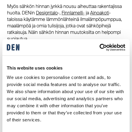
Myös sähkön hinnan jyrkkä nousu aiheuttaa rakentajissa
huolta. DENin
Designtalo
-,
Finnlamelli-
ja
Ainoakoti
-
taloissa
käytämme lämmönlähteinä ilmalämpöpumppua,
maalämpö
ä
ja omia tulisijoja, jotka ovat sähköpihejä
ratkaisuja. Näin sähkön hinnan muutoksilta on helpompi
suojautua.
Toimiva suunnittelumme säästää hukkaneliöitä, jolloin
tiloja ei tarvitse lämmittää tai viilentää turhaan.
Rakentamisen laatu ja oikeat materiaalivalinnat parantavat
This website uses cookies
energiatehokkuutta entisestään.
We use cookies to personalise content and ads, to
provide social media features and to analyse our traffic.
Kun valitset luotettavan
We also share information about your use of our site with
kumppanin, voit nukkua
our social media, advertising and analytics partners who
may combine it with other information that you’ve
yösi rauhassa​
provided to them or that they’ve collected from your use
of their services.
Hintariskeiltä voi suojautua valitsemalla rakennusprojektiin
luotettavan kumppanin. DEN on luotettava ja vakavarainen