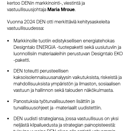
kertoo DENin markkinointi-, viestintä ja
vastuullisuusjohtaja
Maria Mroue
.
Vuonna 2024 DEN otti merkittäviä kehitysaskeleita
vastuullisuudessa:
Markkinoille tuotiin edistyksellisen energiatehokas
Designtalo ENERGIA -tuotepaketti sekä uusiutuviin ja
luonnollisiin materiaaleihin perustuvan Designtalo EKO
-paketti.
DEN toteutti perusteellisen
kaksoisolennaisuusanalyysin vaikutuksista, riskeistä ja
mahdollisuuksista ympäristön ja ilmaston, sosiaalisen
vastuun ja hallinnon sekä talouden näkökulmasta.
Panostuksia työturvallisuuteen lisättiin ja
turvallisuusohjeet ja -materiaalit uudistettiin.
DEN uudisti strategiansa, jossa vastuullisuus on yksi
neljästä kilpailuedusta ja strategian painopisteestä: