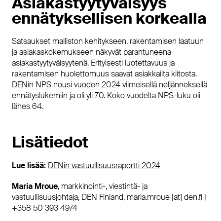
Asiakastyytyväisyys
ennätyksellisen korkealla
Satsaukset malliston kehitykseen, rakentamisen laatuun
ja asiakaskokemukseen näkyvät parantuneena
asiakastyytyväisyytenä. Erityisesti luotettavuus ja
rakentamisen huolettomuus saavat asiakkailta kiitosta.
DENin NPS nousi vuoden 2024 viimeisellä neljänneksellä
ennätyslukemiin ja oli yli 70. Koko vuodelta NPS-luku oli
lähes 64.
Lisätiedot
Lue lisää:
DENin vastuullisuusraportti 2024
Maria Mroue
, markkinointi-, viestintä- ja
vastuullisuusjohtaja, DEN Finland, maria.mroue [at] den.fi |
+358 50 393 4974