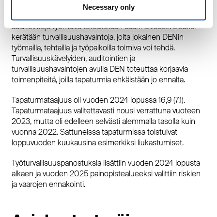
on jo vuosia panostanut erityisesti ennaltaehkäisemään
Necessary only
riskejä ja vaaroja. Turvallisuuskävelyitä tehtailla ja
auditointeja työmailla toteutetaan säännöllisesti. Lisäksi
kerätään turvallisuushavaintoja, joita jokainen DENin
työmailla, tehtailla ja työpaikoilla toimiva voi tehdä.
Turvallisuuskävelyiden, auditointien ja
turvallisuushavaintojen avulla DEN toteuttaa korjaavia
toimenpiteitä, joilla tapaturmia ehkäistään jo ennalta.
Tapaturmataajuus oli vuoden 2024 lopussa 16,9 (7,1).
Tapaturmataajuus valitettavasti nousi verrattuna vuoteen
2023, mutta oli edelleen selvästi alemmalla tasolla kuin
vuonna 2022. Sattuneissa tapaturmissa toistuivat
loppuvuoden kuukausina esimerkiksi liukastumiset.
Työturvallisuuspanostuksia lisättiin vuoden 2024 lopusta
alkaen ja vuoden 2025 painopistealueeksi valittiin riskien
ja vaarojen ennakointi.