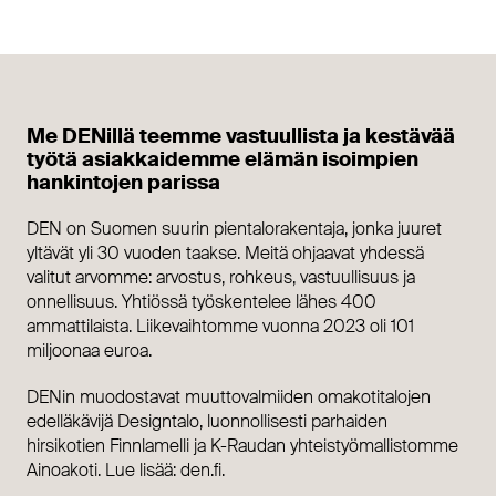
Me DENillä teemme vastuullista ja kestävää
työtä asiakkaidemme elämän isoimpien
hankintojen parissa
DEN on Suomen suurin pientalorakentaja, jonka juuret
yltävät yli 30 vuoden taakse. Meitä ohjaavat yhdessä
valitut arvomme: arvostus, rohkeus, vastuullisuus ja
onnellisuus. Yhtiössä työskentelee lähes 400
ammattilaista. Liikevaihtomme vuonna 2023 oli 101
miljoonaa euroa.
DENin muodostavat muuttovalmiiden omakotitalojen
edelläkävijä Designtalo, luonnollisesti parhaiden
hirsikotien Finnlamelli ja K-Raudan yhteistyömallistomme
Ainoakoti. Lue lisää: den.fi.