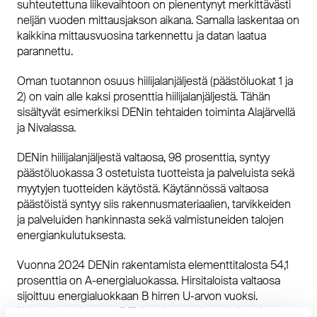
suhteutettuna liikevaihtoon on pienentynyt merkittävästi
neljän vuoden mittausjakson aikana. Samalla laskentaa on
kaikkina mittausvuosina tarkennettu ja datan laatua
parannettu.
Oman tuotannon osuus hiilijalanjäljestä (päästöluokat 1 ja
2) on vain alle kaksi prosenttia hiilijalanjäljestä. Tähän
sisältyvät esimerkiksi DENin tehtaiden toiminta Alajärvellä
ja Nivalassa.
DENin hiilijalanjäljestä valtaosa, 98 prosenttia, syntyy
päästöluokassa 3 ostetuista tuotteista ja palveluista sekä
myytyjen tuotteiden käytöstä. Käytännössä valtaosa
päästöistä syntyy siis rakennusmateriaalien, tarvikkeiden
ja palveluiden hankinnasta sekä valmistuneiden talojen
energiankulutuksesta.
Vuonna 2024 DENin rakentamista elementtitalosta 54,1
prosenttia on A-energialuokassa. Hirsitaloista valtaosa
sijoittuu energialuokkaan B hirren U-arvon vuoksi.
Kokonaisuudessaan DENin rakentamista taloista A-