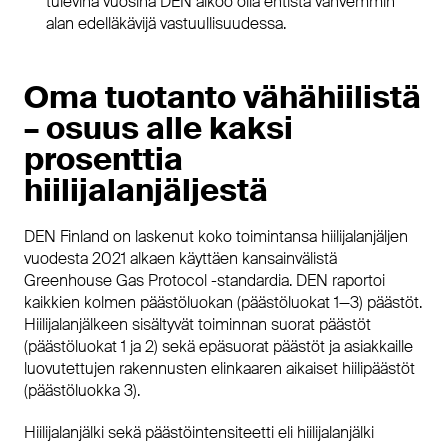
tulevina vuosina DEN aikoo olla entistä vahvemmin
alan edelläkävijä vastuullisuudessa.
Oma tuotanto vähähiilistä
– osuus alle kaksi
prosenttia
hiilijalanjäljestä
DEN Finland on laskenut koko toimintansa hiilijalanjäljen
vuodesta 2021 alkaen käyttäen kansainvälistä
Greenhouse Gas Protocol -standardia. DEN raportoi
kaikkien kolmen päästöluokan (päästöluokat 1—3) päästöt.
Hiilijalanjälkeen sisältyvät toiminnan suorat päästöt
(päästöluokat 1 ja 2) sekä epäsuorat päästöt ja asiakkaille
luovutettujen rakennusten elinkaaren aikaiset hiilipäästöt
(päästöluokka 3).
Hiilijalanjälki sekä päästöintensiteetti eli hiilijalanjälki