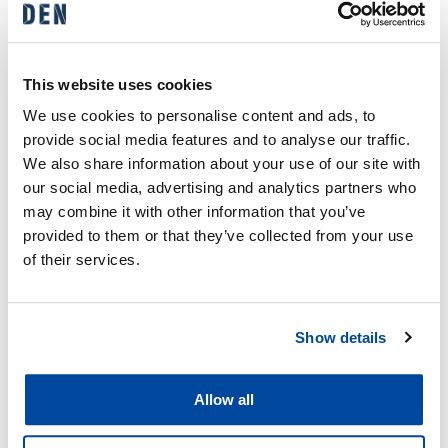
energialuokkaan sijoittui 37,5 prosenttia kohteista, kun
kaikista Suomeen vuonna 2024 rakennetuista taloista 36
prosenttia on A-energialuokassa. Rakennusmateriaalin ja
rakennuksen ominaisuuksien lisäksi energialuokkaan
This website uses cookies
vaikuttaa merkittävästi lämmönlähde, jonka valintaa
We use cookies to personalise content and ads, to
vaikuttavat asiakkaan lisäksi tontin ominaisuudet ja
provide social media features and to analyse our traffic.
kaavoitus.
We also share information about your use of our site with
our social media, advertising and analytics partners who
Tavoitteena alan
may combine it with other information that you’ve
provided to them or that they’ve collected from your use
onnellisin henkilöstö ja
of their services.
nolla tapaturmaa
Henkilöstötyytyväisyys vuonna 2024 oli erinomaisella
Show details
tasolla. Marraskuussa toteutetussa henkilöstökyselyssä
eNPS oli 42 ja esihenkilöiden saama NPS oli 70. Myös
vastausprosentti oli korkea, 77.
Allow all
Työturvallisuuden eteen on tehty pitkäjänteistä työtä. DEN