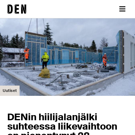
Siirry
DEN
sisältöön
Valikk
Uutiset
DENin hiilijalanjälki
suhteessa liikevaihtoon