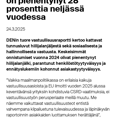
on pienentynyt 28
prosenttia neljässä
vuodessa
24.3.2025
DENin tuore vastuullisuusraportti kertoo kattavat
tunnusluvut hiilijalanjäljestä sekä sosiaalisesta ja
hallinnollisesta vastuusta. Keskeisimmät
onnistumiset vuonna 2024 olivat pienentynyt
hiilijalanjälki, parantunut henkilöstötyytyväisyys ja
ennätyslukemiin kohonnut asiakastyytyväisyys.
”Vaikka maailmanpolitiikassa on erilaisia kaikuja
vastuullisuusasioista ja EU ilmoitti vuoden 2025 alussa
keventävänsä yrityksiin kohdistuvia CSRD-vaatimuksia, ei
vastuullisuustyön perusperiaate meillä muutu. Me
näemme vaikuttavat vastuullisuusteot entistä
vahvempana kilpailuetuna tulevaisuudessa ja läpinäkyvän
raportoinnin asiakkaiden luottamuksen herättäjänä”,