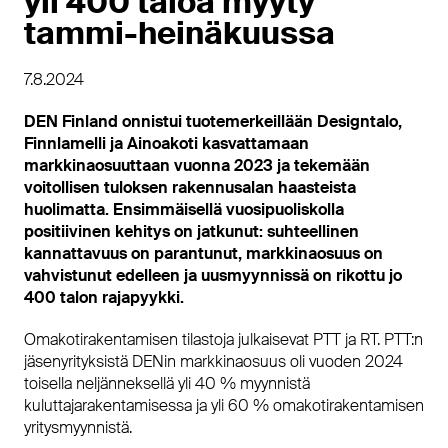
yli 400 taloa myyty
tammi-heinäkuussa
7.8.2024
DEN Finland onnistui tuotemerkeillään Designtalo,
Finnlamelli ja Ainoakoti kasvattamaan
markkinaosuuttaan vuonna 2023 ja tekemään
voitollisen tuloksen rakennusalan haasteista
huolimatta. Ensimmäisellä vuosipuoliskolla
positiivinen kehitys on jatkunut: suhteellinen
kannattavuus on parantunut, markkinaosuus on
vahvistunut edelleen ja uusmyynnissä on rikottu jo
400 talon rajapyykki.
Omakotirakentamisen tilastoja julkaisevat PTT ja RT. PTT:n
jäsenyrityksistä DENin markkinaosuus oli vuoden 2024
toisella neljänneksellä yli 40 % myynnistä
kuluttajarakentamisessa ja yli 60 % omakotirakentamisen
yritysmyynnistä.