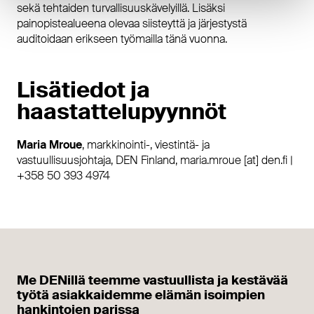
sekä tehtaiden turvallisuuskävelyillä. Lisäksi
painopistealueena olevaa siisteyttä ja järjestystä
auditoidaan erikseen työmailla tänä vuonna.
Lisätiedot ja
haastattelupyynnöt
Maria Mroue
, markkinointi-, viestintä- ja
vastuullisuusjohtaja, DEN Finland, maria.mroue [at] den.fi |
+358 50 393 4974
Me DENillä teemme vastuullista ja kestävää
työtä asiakkaidemme elämän isoimpien
hankintojen parissa