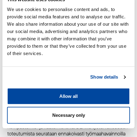
We use cookies to personalise content and ads, to
Työturvallisuudessa
provide social media features and to analyse our traffic.
saavutettu parannus
We also share information about your use of our site with
säilytetty
our social media, advertising and analytics partners who
may combine it with other information that you’ve
provided to them or that they’ve collected from your use
Työturvallisuuden eteen tehty pitkäjänteinen työ tuotti
tulosta jo viime vuonna ja tapaturmataajuus laski
of their services.
merkittävästi edellisvuodesta. Tapaturmataajuus, joka
kuvaa sairauslomaan johtaneiden tapaturmien määrää
suhteessa työtunteihin, kääntyi vuonna 2023 selvään
Show details
laskuun ja oli 7,1 (20,7). Lasku on jatkunut edelleen vuonna
2024 ja heinäkuussa lukema oli 6,1 (luku on
kumulatiivinen ja kuvaa edeltävää 12 kuukautta).
Allow all
Vuoden 2024 DENin työturvallisuuden painopistealue on
työmaiden ja työpaikan siisteys ja järjestys. Työympäristön
Necessary only
siisteydellä ja järjestyksellä pienennetään esimerkiksi
kompastumis- ja kaatumisriskiä. DENillä työturvallisuuden
toteutumista seurataan ennakoivasti työmaahavainnoilla