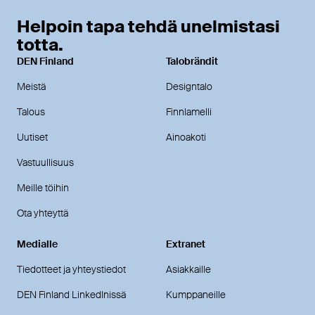
Helpoin tapa tehdä unelmistasi
totta.
DEN Finland
Talobrändit
Meistä
Designtalo
Talous
Finnlamelli
Uutiset
Ainoakoti
Vastuullisuus
Meille töihin
Ota yhteyttä
Medialle
Extranet
Tiedotteet ja yhteystiedot
Asiakkaille
DEN Finland LinkedInissä
Kumppaneille