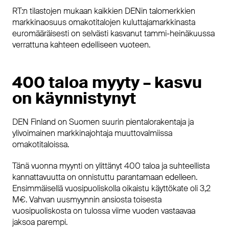
RT:n tilastojen mukaan kaikkien DENin talomerkkien
markkinaosuus omakotitalojen kuluttajamarkkinasta
euromääräisesti on selvästi kasvanut tammi-heinäkuussa
verrattuna kahteen edelliseen vuoteen.
400 taloa myyty – kasvu
on käynnistynyt
DEN Finland on Suomen suurin pientalorakentaja ja
ylivoimainen markkinajohtaja muuttovalmiissa
omakotitaloissa.
Tänä vuonna myynti on ylittänyt 400 taloa ja suhteellista
kannattavuutta on onnistuttu parantamaan edelleen.
Ensimmäisellä vuosipuoliskolla oikaistu käyttökate oli 3,2
M€. Vahvan uusmyynnin ansiosta toisesta
vuosipuoliskosta on tulossa viime vuoden vastaavaa
jaksoa parempi.