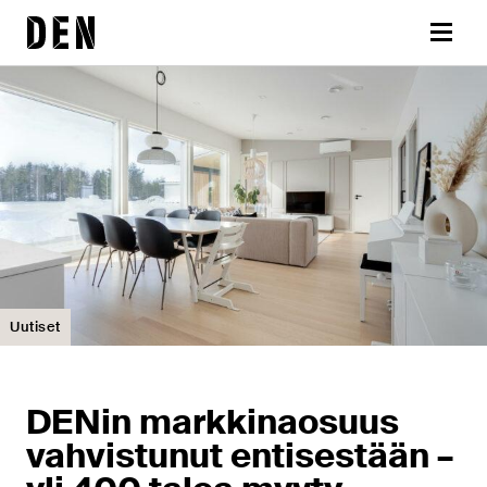
Siirry
DEN
sisältöön
Valikk
Uutiset
DENin markkinaosuus
vahvistunut entisestään –