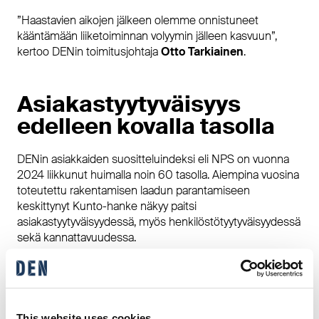
”Haastavien aikojen jälkeen olemme onnistuneet
kääntämään liiketoiminnan volyymin jälleen kasvuun”,
kertoo DENin toimitusjohtaja
Otto Tarkiainen
.
Asiakastyytyväisyys
edelleen kovalla tasolla
DENin asiakkaiden suositteluindeksi eli NPS on vuonna
2024 liikkunut huimalla noin 60 tasolla. Aiempina vuosina
toteutettu rakentamisen laadun parantamiseen
keskittynyt Kunto-hanke näkyy paitsi
asiakastyytyväisyydessä, myös henkilöstötyytyväisyydessä
sekä kannattavuudessa.
”On hienoa, että pitkäjänteinen parannustyömme näkyy
suoraan asiakkaille erinomaisena rakentamisen laatuna ja
asumismukavuutena”, Tarkiainen kertoo.
This website uses cookies