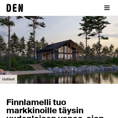
Siirry
DEN
sisältöön
Valikk
Uutiset
Finnlamelli tuo
markkinoille täysin