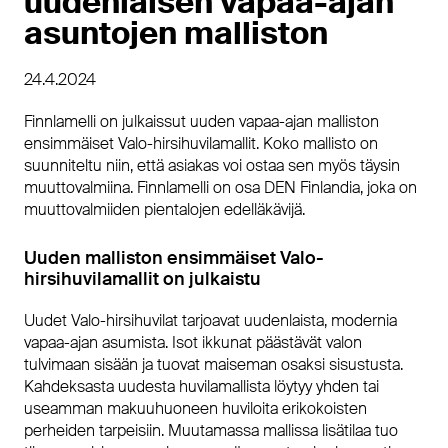
uudenlaisen vapaa-ajan
asuntojen malliston
24.4.2024
Finnlamelli on julkaissut uuden vapaa-ajan malliston
ensimmäiset Valo-hirsihuvilamallit. Koko mallisto on
suunniteltu niin, että asiakas voi ostaa sen myös täysin
muuttovalmiina. Finnlamelli on osa DEN Finlandia, joka on
muuttovalmiiden pientalojen edelläkävijä.
Uuden malliston ensimmäiset Valo-
hirsihuvilamallit on julkaistu
Uudet Valo-hirsihuvilat tarjoavat uudenlaista, modernia
vapaa-ajan asumista. Isot ikkunat päästävät valon
tulvimaan sisään ja tuovat maiseman osaksi sisustusta.
Kahdeksasta uudesta huvilamallista löytyy yhden tai
useamman makuuhuoneen huviloita erikokoisten
perheiden tarpeisiin. Muutamassa mallissa lisätilaa tuo