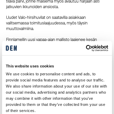
tilava parvi, jonne maisema myös avautuu harjaan asti
jatkuvien ikkunoiden ansiosta.
Uudet Valo-hirsihuvilat on saatavilla asiakkaan
valitsemassa toimituslaajuudessa, myös täysin
muuttovalmiina.
Finnlamellin uusi vapaa-ajan mallisto laajenee kesän
aikana uusilla huvilamalleilla ja tyylisuunnilla.
DEN on muuttovalmiiden pientalojen ykkönen
This website uses cookies
DEN Finlandilla on pitkä kokemus muuttovalmiiden
pientalojen edelläkävijänä. Designtalo, joka on osa DENiä,
We use cookies to personalise content and ads, to
alkoi ensimmäisenä tehdä muuttovalmiita pientaloja jo
provide social media features and to analyse our traffic.
1990-luvulla ja lanseerasi käyttöön “muuttovalmis”-termin.
We also share information about your use of our site with
Vuosikymmenien aikana prosessit ovat hioutuneet ja
our social media, advertising and analytics partners who
verkosto vahvistunut, ja tänä päivänä DEN onkin
may combine it with other information that you’ve
muuttovalmiiden pientalojen markkinajohtaja
provided to them or that they’ve collected from your use
tuotemerkeillään Designtalo, Finnlamelli ja Ainoakoti, joka
of their services.
on yhteistyömerkki K-Raudan kanssa.