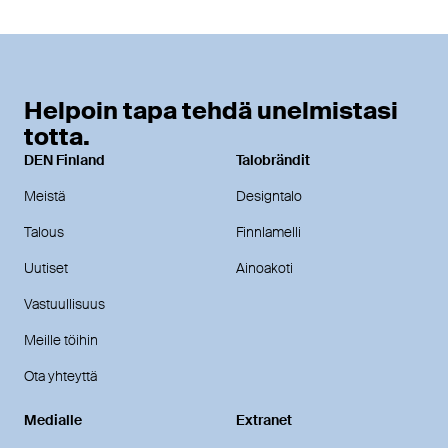
Helpoin tapa tehdä unelmistasi
totta.
DEN Finland
Talobrändit
Meistä
Designtalo
Talous
Finnlamelli
Uutiset
Ainoakoti
Vastuullisuus
Meille töihin
Ota yhteyttä
Medialle
Extranet