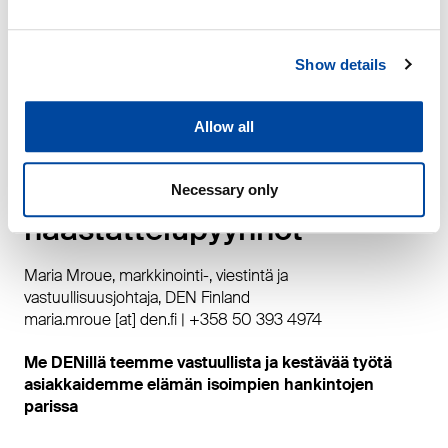
Muuttovalmis tarkoittaa toimitusastetta, jossa talo on
mahdollisimman valmiiksi rakennettu, ja siitä puhutaan
Show details
myös avaimet käteen -toimituksena. Uudet Valo-
hirsihuvilat on saatavilla myös sisustusvalmiina ja
talopakettina.
Allow all
Lisätiedot ja
Necessary only
haastattelupyynnöt
Maria Mroue, markkinointi-, viestintä ja
vastuullisuusjohtaja, DEN Finland
maria.mroue [at] den.fi | +358 50 393 4974
Me DENillä teemme vastuullista ja kestävää työtä
asiakkaidemme elämän isoimpien hankintojen
parissa