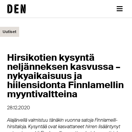
Siirry
DEN
sisältöön
Valikk
Uutiset
Hirsikotien kysyntä
neljänneksen kasvussa –
nykyaikaisuus ja
hiilensidonta Finnlamellin
myyntivaltteina
28.12.2020
Alajärvellä valmistuu tänäkin vuonna satoja Finnlamelli-
hirsitaloja. Kysyntää ovat kasvattaneet hirren lisääntynyt