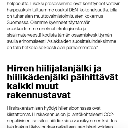
helppoutta. Lisäksi prosessimme ovat kehittyneet valtavin
harppauksin tultuamme osaksi DEN-kokonaisuutta, jolla
on tuhansien muuttovalmistoimitusten kokemus
Suomessa. Olemme kyenneet täyttämään
asiakkaidemme unelmat ekologisesta ja
sisäilmaterveestä kodista tämän osaamiskeskittymän
avulla erinomaisesti. Asiakkaiden suositteluindeksimme
on tällä hetkellä selkeästi alan parhaimmistoa.”
Hirren hiilijalanjälki ja
hiilikädenjälki päihittävät
kaikki muut
rakennustavat
Hirsirakentamisen hyödyt hiilensidonnassa ovat
kiistattomat. Hirsirakennus on jo lähtökohtaisesti CO2-
negatiivinen: se sitoo hiilidioksidia vuosikymmeniksi. Jos
talo joskus täytyy purkaa paikaltaan, sen hirret voidaan