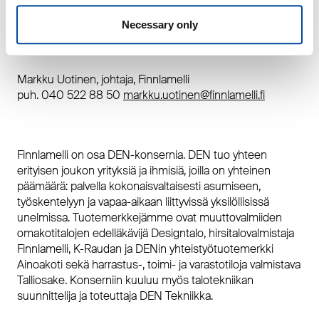
hengittäviä ja luonnonmukaisia koteja”, hehkuttaa
Uotinen.
Necessary only
Lisätiedot:
Markku Uotinen, johtaja, Finnlamelli
puh. 040 522 88 50
if.illemalnnif@nenitou.ukkram
Finnlamelli on osa DEN-konsernia. DEN tuo yhteen
erityisen joukon yrityksiä ja ihmisiä, joilla on yhteinen
päämäärä: palvella kokonaisvaltaisesti asumiseen,
työskentelyyn ja vapaa-aikaan liittyvissä yksilöllisissä
unelmissa. Tuotemerkkejämme ovat muuttovalmiiden
omakotitalojen edelläkävijä Designtalo, hirsitalovalmistaja
Finnlamelli, K-Raudan ja DENin yhteistyötuotemerkki
Ainoakoti sekä harrastus-, toimi- ja varastotiloja valmistava
Talliosake. Konserniin kuuluu myös talotekniikan
suunnittelija ja toteuttaja DEN Tekniikka.