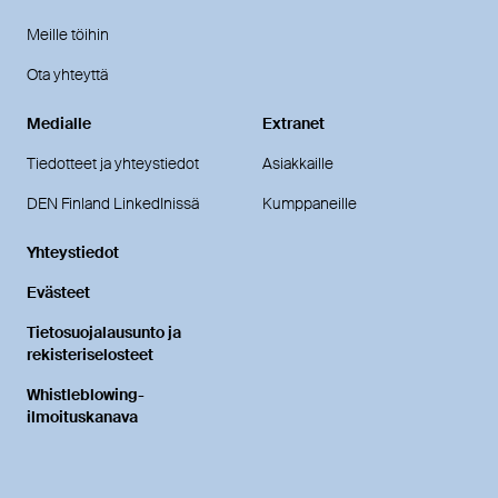
Meille töihin
Ota yhteyttä
Medialle
Extranet
Tiedotteet ja yhteystiedot
Asiakkaille
DEN Finland LinkedInissä
Kumppaneille
Yhteystiedot
Evästeet
Tietosuojalausunto ja
rekisteriselosteet
Whistleblowing-
ilmoituskanava