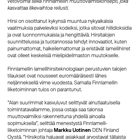
vetovoima sekä Finnlamellin muuttovalmiskonsepti, joka
kasvattaa liikevaihtoa reilusti.
Hirsi on osoittanut kykynsä muuntua nykyaikaisia
vaatimuksia palveleviksi kodeiksi, jotka sitovat hiilidioksidia
ja ovat luonnonmukaisia ja hengittäviä. Hirsitalojen
suunnittelussa ja tuotannossa tehdyt innovaatiot, kuten
painumattomat, halkeilemattomat ja eristävät lamellihirret
ovat olleet keskeisiä mielipideilmaston muutokselle.
Finnlamellin lamellihirsiteknologiaan perustuvien talojen
tilaukset ovat nousseet euromääräisesti lähes
neljänneksellä viime vuodesta. Samalla Finnlamellin
liiketoiminnan tulos on parantunut.
”Alan suurimmat kasvuluvut selittyvät ainutlaatuisella
toimintatavallamme, jossa ostaja saa talonsa
muuttovalmiiksi rakennettuna yhdellä ainoalla
sopimuksella”, selittää menestystä Finnlamelli-
liiketoiminnan johtaja
Markku Uotinen
DEN Finland
Oy:stä. ”Hirsikotia haluavat asiakkaat arvostavat tällaista