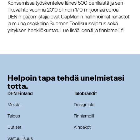
Konsernissa työskentelee lähes 500 deniläistä ja sen
liikevaihto vuonna 2019 oli noin 170 miljoonaa euroa.
DENin pääomistajia ovat CapManin hallinnoimat rahastot
ja muina osakkaina Suomen Teollisuussijoitus sekä
yrityksen henkilökuntaa. Lue lisää: den.fi ja finnlamelli.fi
Helpoin tapa tehdä unelmistasi
totta.
DEN Finland
Talobrändit
Meistä
Designtalo
Talous
Finnlamelli
Uutiset
Ainoakoti
Vastuullisuus