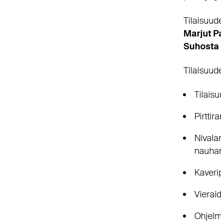
Tilaisuud
Marjut P
Suhosta
Tilaisuud
Tilais
Pirttir
Nivala
nauhan
Kaverip
Vierai
Ohjelma