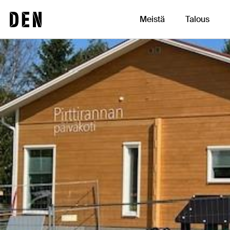
Siirry
DEN
sisältöön
Meistä
Talous