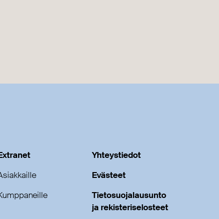
Extranet
Yhteystiedot
Asiakkaille
Evästeet
Kumppaneille
Tietosuojalausunto
ja rekisteriselosteet