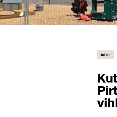
Uutiset
Kut
Pir
vih