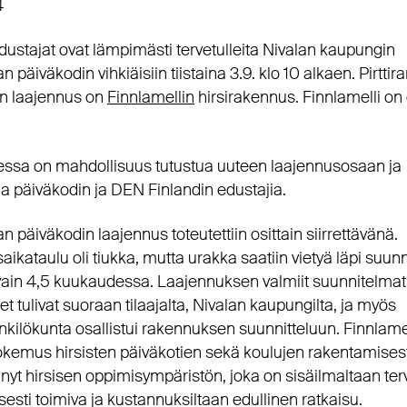
4
ustajat ovat lämpimästi tervetulleita Nivalan kaupungin
an päiväkodin vihkiäisiin tiistaina 3.9. klo 10 alkaen. Pirtti
n laajennus on
Finnlamellin
hirsirakennus. Finnlamelli o
essa on mahdollisuus tutustua uuteen laajennusosaan ja
la päiväkodin ja DEN Finlandin edustajia.
an päiväkodin laajennus toteutettiin osittain siirrettävänä.
ikataulu oli tiukka, mutta urakka saatiin vietyä läpi suun
in 4,5 kuukaudessa. Laajennuksen valmiit suunnitelmat
et tulivat suoraan tilaajalta, Nivalan kaupungilta, ja myös
kilökunta osallistui rakennuksen suunnitteluun. Finnlamel
kemus hirsisten päiväkotien sekä koulujen rakentamisest
änyt hirsisen oppimisympäristön, joka on sisäilmaltaan ter
esti toimiva ja kustannuksiltaan edullinen ratkaisu.