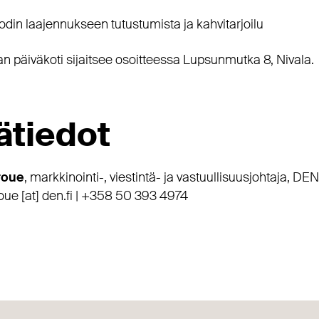
odin laajennukseen tutustumista ja kahvitarjoilu
nan päiväkoti sijaitsee osoitteessa Lupsunmutka 8, Nivala.
ätiedot
roue
, markkinointi-, viestintä- ja vastuullisuusjohtaja, DEN
ue [at] den.fi | +358 50 393 4974