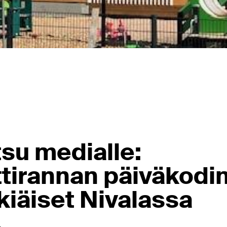
su medialle:
ttirannan päiväkodi
kiäiset Nivalassa