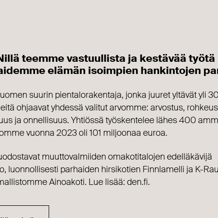
llä teemme vastuullista ja kestävää työtä
aidemme elämän isoimpien hankintojen pa
omen suurin pientalorakentaja, jonka juuret yltävät yli 
eitä ohjaavat yhdessä valitut arvomme: arvostus, rohkeus
suus ja onnellisuus. Yhtiössä työskentelee lähes 400 amma
tomme vuonna 2023 oli 101 miljoonaa euroa.
dostavat muuttovalmiiden omakotitalojen edelläkävijä
o, luonnollisesti parhaiden hirsikotien Finnlamelli ja K-R
mallistomme Ainoakoti. Lue lisää: den.fi.