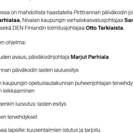
essa on mahdollista haastatella Pirttirannan päiväkodin j
arhialaa
, Nivalan kaupungin varhaiskasvatusjohtajaa
Sar
sekä DEN Finlandin toimitusjohtajaa
Otto Tarkiaista
.
en ohjelma:
uuden avaus, päiväkodinjohtaja
Marjut Parhiala
annan päiväkodin lasten lauluesitys
n kaupungin opetuslautakunnan puheenjohtajan tervehdys
 leikkaaminen
enkin luovutus: lasten esitys
den tervehdykset
a lapsille: kuusentaimien istutus ja tarjoilu