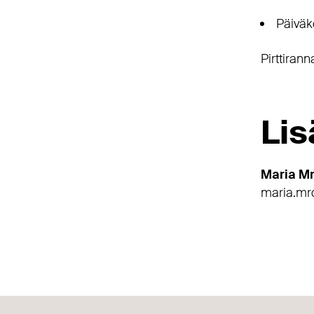
Päiväk
Pirttiran
Lis
Maria M
maria.mro