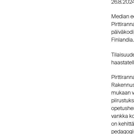
26.8.202
Median ed
Pirttirann
päiväkodi
Finlandia.
Tilaisuud
haastatel
Pirttirann
Rakennusa
mukaan va
piirustuks
opetushen
vankka ko
on kehitt
pedagogis