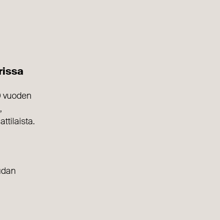
rissa
30 vuoden
,
ttilaista.
audan