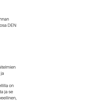
rannan
n osa DEN
nitelmien
 ja
lilla on
a ja se
veellinen,