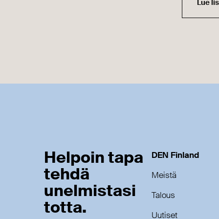
Lue li
Helpoin tapa
DEN Finland
tehdä
Meistä
unelmistasi
Talous
totta.
Uutiset