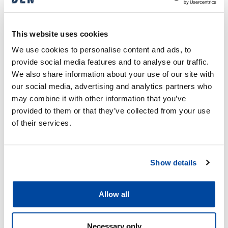
”On selvää, että innostava johtaminen ja henkilöstön
hyvinvointi, motivaatio sekä ammattitaito näkyvät myös
This website uses cookies
laadussa ja kannattavuudessa. Tuoreessa
henkilöstökyselyssä eNPS oli 42 ja esihenkilöiden saama
We use cookies to personalise content and ads, to
NPS oli 70. Myös korkea vastausprosentti, 77, kertoo siitä,
provide social media features and to analyse our traffic.
että henkilöstömme on erittäin sitoutunutta”, Tarkiainen
We also share information about your use of our site with
kiittää.
our social media, advertising and analytics partners who
may combine it with other information that you’ve
Asiakastyytyväisyys on myös noussut hiukan tänä vuonna
provided to them or that they’ve collected from your use
ja on noin 60 tasolla.
of their services.
Lisätiedot
Show details
Maria Mroue
, markkinointi-, viestintä- ja
vastuullisuusjohtaja, DEN Finland, maria.mroue [at] den.fi |
Allow all
+358 50 393 4974
Necessary only