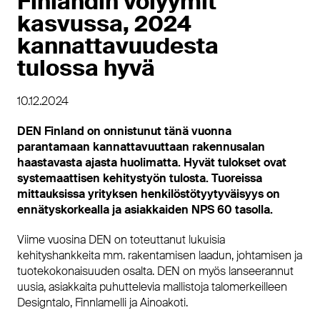
Finlandin volyymit
kasvussa, 2024
kannattavuudesta
tulossa hyvä
10.12.2024
DEN Finland on onnistunut tänä vuonna
parantamaan kannattavuuttaan rakennusalan
haastavasta ajasta huolimatta. Hyvät tulokset ovat
systemaattisen kehitystyön tulosta. Tuoreissa
mittauksissa yrityksen henkilöstötyytyväisyys on
ennätyskorkealla ja asiakkaiden NPS 60 tasolla.
Viime vuosina DEN on toteuttanut lukuisia
kehityshankkeita mm. rakentamisen laadun, johtamisen ja
tuotekokonaisuuden osalta. DEN on myös lanseerannut
uusia, asiakkaita puhuttelevia mallistoja talomerkeilleen
Designtalo, Finnlamelli ja Ainoakoti.