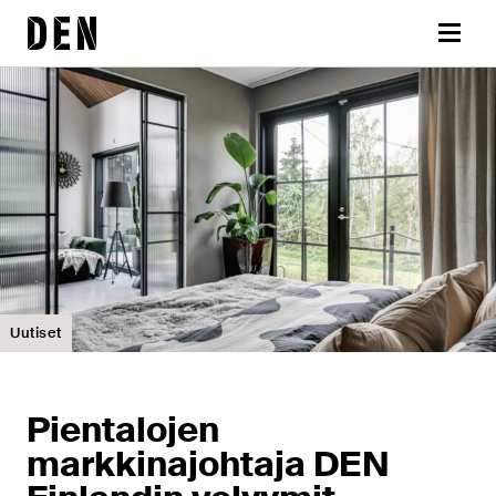
Siirry
DEN
sisältöön
Valikk
Uutiset
Pientalojen
markkinajohtaja DEN