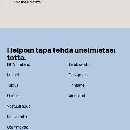
Lue lisää meistä
Helpoin tapa tehdä unelmistasi
totta.
DEN Finland
Talobrändit
Meistä
Designtalo
Talous
Finnlamelli
Uutiset
Ainoakoti
Vastuullisuus
Meille töihin
Ota yhteyttä