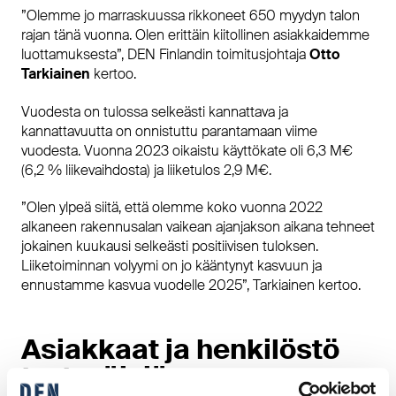
”Olemme jo marraskuussa rikkoneet 650 myydyn talon
rajan tänä vuonna. Olen erittäin kiitollinen asiakkaidemme
luottamuksesta”, DEN Finlandin toimitusjohtaja
Otto
Tarkiainen
kertoo.
Vuodesta on tulossa selkeästi kannattava ja
kannattavuutta on onnistuttu parantamaan viime
vuodesta. Vuonna 2023 oikaistu käyttökate oli 6,3 M€
(6,2 % liikevaihdosta) ja liiketulos 2,9 M€.
”Olen ylpeä siitä, että olemme koko vuonna 2022
alkaneen rakennusalan vaikean ajanjakson aikana tehneet
jokainen kuukausi selkeästi positiivisen tuloksen.
Liiketoiminnan volyymi on jo kääntynyt kasvuun ja
ennustamme kasvua vuodelle 2025”, Tarkiainen kertoo.
Asiakkaat ja henkilöstö
tyytyväisiä