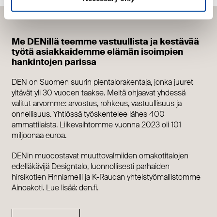
Me DENillä teemme vastuullista ja kestävää
työtä asiakkaidemme elämän isoimpien
hankintojen parissa
DEN on Suomen suurin pientalorakentaja, jonka juuret
yltävät yli 30 vuoden taakse. Meitä ohjaavat yhdessä
valitut arvomme: arvostus, rohkeus, vastuullisuus ja
onnellisuus. Yhtiössä työskentelee lähes 400
ammattilaista. Liikevaihtomme vuonna 2023 oli 101
miljoonaa euroa.
DENin muodostavat muuttovalmiiden omakotitalojen
edelläkävijä Designtalo, luonnollisesti parhaiden
hirsikotien Finnlamelli ja K-Raudan yhteistyömallistomme
Ainoakoti. Lue lisää: den.fi.