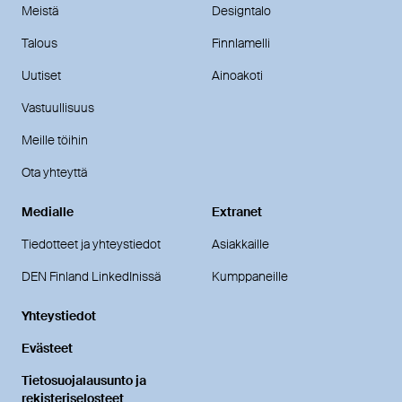
Meistä
Designtalo
Talous
Finnlamelli
Uutiset
Ainoakoti
Vastuullisuus
Meille töihin
Ota yhteyttä
Medialle
Extranet
Tiedotteet ja yhteystiedot
Asiakkaille
DEN Finland LinkedInissä
Kumppaneille
Yhteystiedot
Evästeet
Tietosuojalausunto ja
rekisteriselosteet