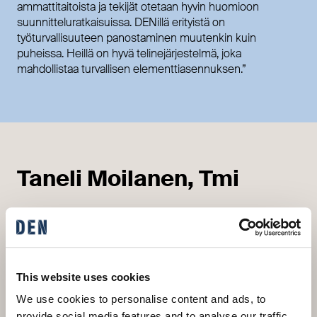
ammattitaitoista ja tekijät otetaan hyvin huomioon
suunnitteluratkaisuissa. DENillä erityistä on
työturvallisuuteen panostaminen muutenkin kuin
puheissa. Heillä on hyvä telinejärjestelmä, joka
mahdollistaa turvallisen elementtiasennuksen.”
Taneli Moilanen, Tmi
”Olen tykännyt DENin kohteista kautta aikain.
Työn
nopea tempo, monet toistot ja kilpailuhenkiset
työtoverit ovat hioneet turhat liikkeet pois.”
”Tein kirvesmiehenä toisen palkkalistoilla vuodesta 2011
This website uses cookies
Designtalon elementtiasennus- ja loppu-urakoita vuoden
We use cookies to personalise content and ads, to
2015 kevääseen asti, jolloin siirryin isommille työmaille.
provide social media features and to analyse our traffic.