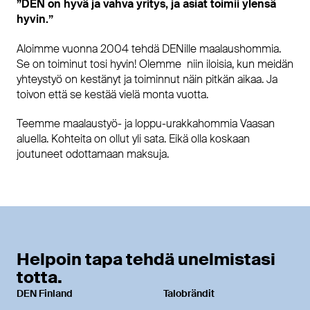
”DEN on hyvä ja vahva yritys, ja asiat toimii ylensä
hyvin.”
Aloimme vuonna 2004 tehdä DENille maalaushommia.
Se on toiminut tosi hyvin! Olemme niin iloisia, kun meidän
yhteystyö on kestänyt ja toiminnut näin pitkän aikaa. Ja
toivon että se kestää vielä monta vuotta.
Teemme maalaustyö- ja loppu-urakkahommia Vaasan
aluella. Kohteita on ollut yli sata. Eikä olla koskaan
joutuneet odottamaan maksuja.
Helpoin tapa tehdä unelmistasi
totta.
DEN Finland
Talobrändit