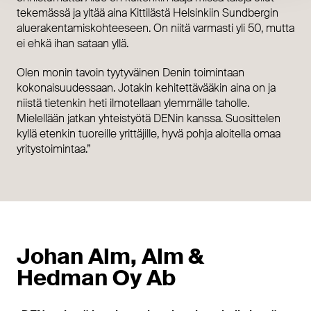
tekemässä ja yltää aina Kittilästä Helsinkiin Sundbergin
aluerakentamiskohteeseen. On niitä varmasti yli 50, mutta
ei ehkä ihan sataan yllä.
Olen monin tavoin tyytyväinen Denin toimintaan
kokonaisuudessaan. Jotakin kehitettävääkin aina on ja
niistä tietenkin heti ilmotellaan ylemmälle taholle.
Mielellään jatkan yhteistyötä DENin kanssa. Suosittelen
kyllä etenkin tuoreille yrittäjille, hyvä pohja aloitella omaa
yritystoimintaa.”
Johan Alm, Alm &
Hedman Oy Ab