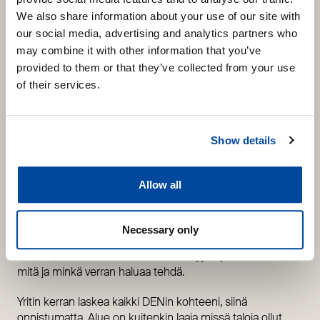
2018 entinen työkaverini houkutteli toiminimen
We also share information about your use of our site with
perustamiseen ja DENin urakoitsijaksi. Nyt on yli kaksi ja
our social media, advertising and analytics partners who
puoli vuotta vierähtänyt urakoitsijana, eikä voi sanoa
may combine it with other information that you’ve
katuvansa valintaa.
provided to them or that they’ve collected from your use
Työturvallisuuden suhteen DEN on selvästi edelläkävijä
of their services.
muihin pientalovalmistajiin verrattuna, eikä näytä sekään
riittävän.
Show details
Koen että DENin tekijäystävällinen rakennesuunnittelu,
monipuolisine detaljeineen opetti minua aikanaan
rakentamisen saloihin. Rakenteita on selvästi pyritty
Allow all
vuosien varrella kehittämään parempaan, ja materiaalit on
olleet laadukkaita ja mukavaa työstettävää. Koko
rakentamisen ketju logistiikasta työnjohtajiin toimii!
Necessary only
Urakoitsijana tälläinen pohja on helppo. Markkinointia ei
tarvitse, vaan DENin kautta hoituu myynti ja itse voi valita
mitä ja minkä verran haluaa tehdä.
Yritin kerran laskea kaikki DENin kohteeni, siinä
onnistumatta. Alue on kuitenkin laaja missä taloja ollut