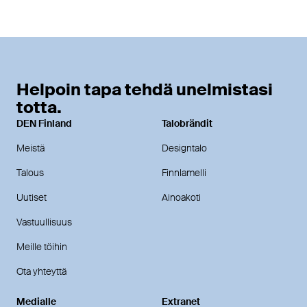
Helpoin tapa tehdä unelmistasi
totta.
DEN Finland
Talobrändit
Meistä
Designtalo
Talous
Finnlamelli
Uutiset
Ainoakoti
Vastuullisuus
Meille töihin
Ota yhteyttä
Medialle
Extranet