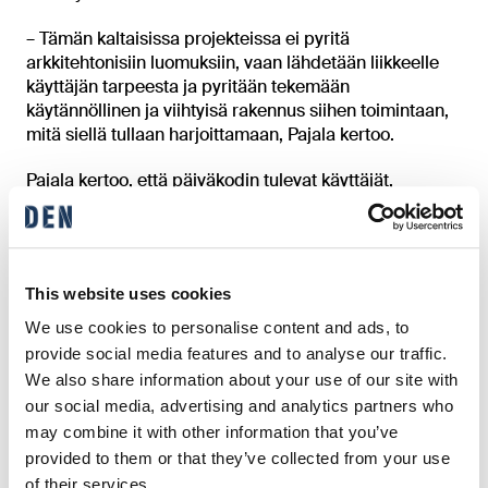
– Tämän kaltaisissa projekteissa ei pyritä
arkkitehtonisiin luomuksiin, vaan lähdetään liikkeelle
käyttäjän tarpeesta ja pyritään tekemään
käytännöllinen ja viihtyisä rakennus siihen toimintaan,
mitä siellä tullaan harjoittamaan, Pajala kertoo.
Pajala kertoo, että päiväkodin tulevat käyttäjät,
varhaiskasvatuksen ammattilaiset, kiittelevät erityisesti
rakennuksen kompaktia kokoa ja kodinomaista
tunnelmaa. Pajalan mukaan pienet kunnat eivät halua
isoja keskuksia, joissa monta toimintoa on mahdutettu
This website uses cookies
samaan rakennukseen.
We use cookies to personalise content and ads, to
– Pieniä yksiköitä on taloudellisestikin helpompi
provide social media features and to analyse our traffic.
hallinnoida ja kynnys tehdä uuden yksikön
We also share information about your use of our site with
rakennuspäätös on matalammalla, kun kustannukset
our social media, advertising and analytics partners who
pysyvät kohtuullisina, Pajala kertoo.
may combine it with other information that you’ve
provided to them or that they’ve collected from your use
of their services.