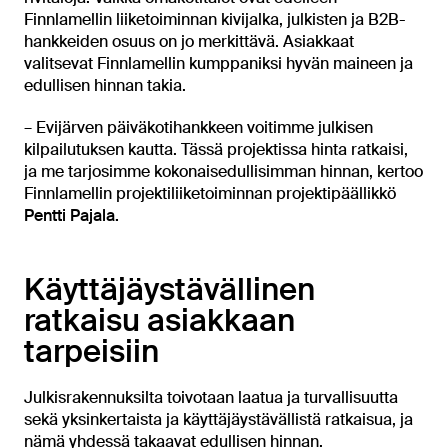
Finnlamellin liiketoiminnan kivijalka, julkisten ja B2B-
hankkeiden osuus on jo merkittävä. Asiakkaat
valitsevat Finnlamellin kumppaniksi hyvän maineen ja
edullisen hinnan takia.
– Evijärven päiväkotihankkeen voitimme julkisen
kilpailutuksen kautta. Tässä projektissa hinta ratkaisi,
ja me tarjosimme kokonaisedullisimman hinnan, kertoo
Finnlamellin projektiliiketoiminnan projektipäällikkö
Pentti Pajala.
Käyttäjäystävällinen
ratkaisu asiakkaan
tarpeisiin
Julkisrakennuksilta toivotaan laatua ja turvallisuutta
sekä yksinkertaista ja käyttäjäystävällistä ratkaisua, ja
nämä yhdessä takaavat edullisen hinnan.