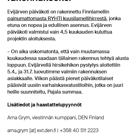
Evijärven päiväkoti on rakennettu Finnlamellin
painumattomasta RYHTI kuusilamellihirrestä
, jonka
etuna on nopea ja edullinen asennus. Evijärven
päiväkoti valmistui vain 4,5 kuukauden kuluttua
projektin aloituksesta.
– On aika uskomatonta, että vain muutamassa
kuukaudessa saadaan tällainen rakennus tehtyä alusta
loppuun. Evijärvellä hirsikehikon pystytys aloitettiin
5.4,. ja 31.7. luovutimme valmiin rakennuksen
asiakkaalle. Viikon päästä pienet päiväkotilaiset
pääsivät uusiin varhaiskasvatustiloihin, jotka on juuri
heille suunniteltu, Pajala summaa.
Lisätiedot ja haastattelupyynnöt
Arna Grym, viestinnän kumppani, DEN Finland
arna.grym [at] ext.den.fi | +358 40 511 2223