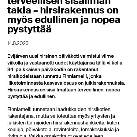
terveellisen sisäilman
takia – hirsirakennus on
myös edullinen ja nopea
pystyttää
14.8.2023
Evijärven uusi hirsinen päiväkoti valmistui viime
viikolla ja vastaanotti uudet käyttäjänsä tällä viikolla.
34-paikkaisen päiväkodin on rakentanut
hirsikodeistaan tunnettu Finnlamelli, jonka
liiketoiminnasta kasvava osuus on julkisrakennuksia.
Hirsirakennus on sisäilmaltaan terveellinen, nopea
pystyttää ja edullinen.
Finnlamelli tunnetaan laadukkaiden hirsikotien
rakentajana, mutta se toteuttaa myös yritysten ja
julkisten toimijoiden hirsirakennushankkeita, kuten
kouluja, päiväkoteja, ravintoloita, lomakeskuksia ja
rivitaloja. Vaikka omakotitalot ovat edelleen