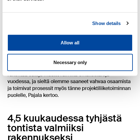
Edullinen hinta laadusta
tinkimättä
Show details
Finnlamellilla ei kuitenkaan tingitä laadukkaista
materiaaleista ja rakentamisen korkeasta laadusta,
vaan edullinen hinta on saavutettu kokemuksen ja
Allow all
prosessien tehostamisen kautta.
– Projektinhallinta ja pitkä kokemus
Necessary only
hirsirakentamisesta ovat vahvuuksiamme. Finnlamelli
rakentaa satoja muuttovalmiita omakotitaloja
vuodessa, ja sieltä olemme saaneet vahvaa osaamista
ja toimivat prosessit myös tänne projektiliiketoiminnan
puolelle, Pajala kertoo.
4,5 kuukaudessa tyhjästä
tontista valmiiksi
rakennukseksi